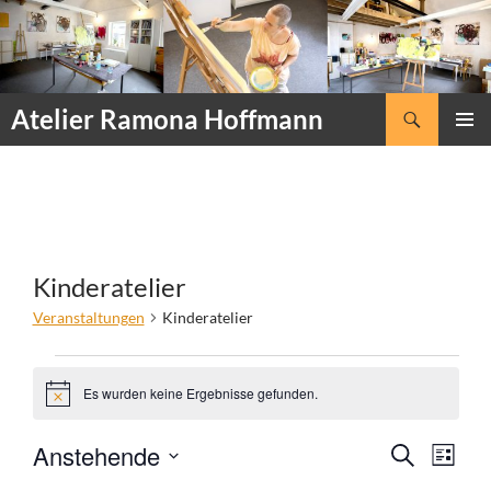
Zum
Inhalt
springen
Suchen
Atelier Ramona Hoffmann
PRIMÄR
MENÜ
Kinderatelier
Veranstaltungen
Kinderatelier
Veranstaltungen
Es wurden keine Ergebnisse gefunden.
H
i
n
V
V
Anstehende
S
w
L
e
e
U
e
D
I
i