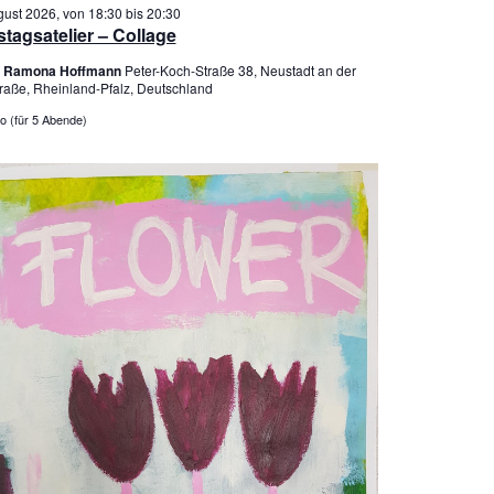
u
i
gust 2026, von 18:30
bis
20:30
c
c
tagsatelier – Collage
h
h
er Ramona Hoffmann
Peter-Koch-Straße 38, Neustadt an der
e
t
raße, Rheinland-Pfalz, Deutschland
u
e
o (für 5 Abende)
n
n
d
-
A
N
n
a
s
v
i
i
c
g
h
a
t
t
e
i
n
o
,
n
N
a