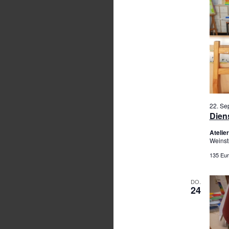
22. Se
Diens
Ateli
Weinst
135 Eur
DO.
24