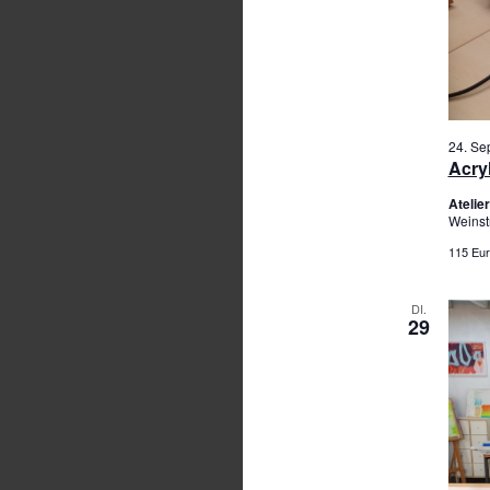
24. Se
Acry
Ateli
Weinst
115 Eur
DI.
29