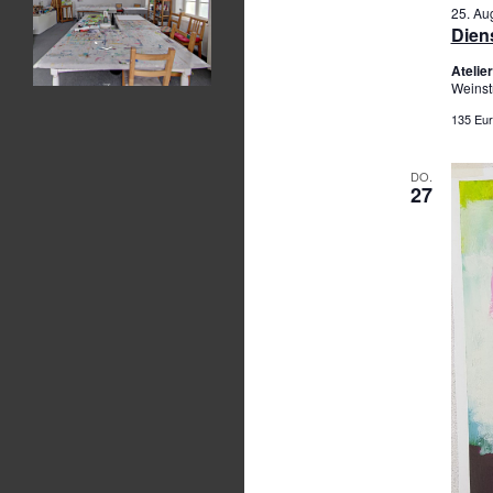
25. Au
Diens
Ateli
Weinst
135 Eur
DO.
27