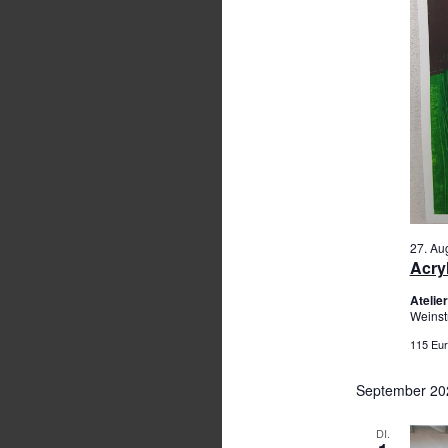
27. Au
Acry
Ateli
Weinst
115 Eur
September 20
DI.