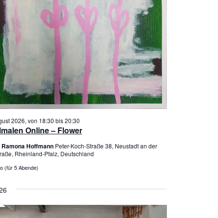
v
i
g
a
t
i
o
n
gust 2026, von 18:30
bis
20:30
lmalen Online – Flower
er Ramona Hoffmann
Peter-Koch-Straße 38, Neustadt an der
raße, Rheinland-Pfalz, Deutschland
o (für 5 Abende)
26