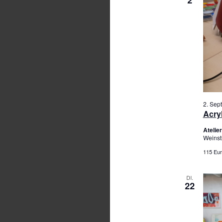
2. Sep
Acry
Ateli
Weinst
115 Eur
DI.
22