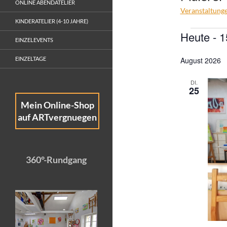
ONLINE ABENDATELIER
Veranstaltung
KINDERATELIER (4-10 JAHRE)
Veransta
Heute
 - 
1
EINZELEVENTS
D
EINZELTAGE
August 2026
a
t
DI.
u
25
m
Mein Online-Shop
w
auf ARTvergnuegen
ä
h
l
360°-Rundgang
e
n
.