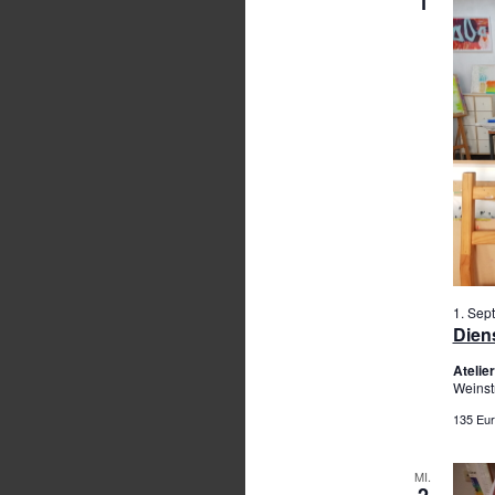
1
1. Sep
Diens
Ateli
Weinst
135 Eur
MI.
2