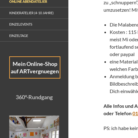
ONLINE ABENDATELIER
zu „schnuppern“
umzusetzen! Mit
KINDERATELIER (4-10 JAHRE)
Die Malabend
EINZELEVENTS
Kosten : 115 
EINZELTAGE
meist Mi oder
fortlaufend 
oder paypal
eine Material
Mein Online-Shop
welchen Farb
auf ARTvergnuegen
Anmeldung bi
Bildbeschrei
Dich einwähl
360°-Rundgang
Alle Infos und 
oder Telefon
01
PS: ich habe ke