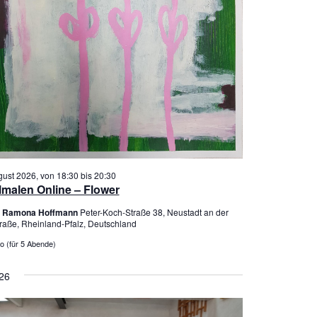
v
i
g
a
t
i
o
n
gust 2026, von 18:30
bis
20:30
lmalen Online – Flower
er Ramona Hoffmann
Peter-Koch-Straße 38, Neustadt an der
raße, Rheinland-Pfalz, Deutschland
o (für 5 Abende)
26