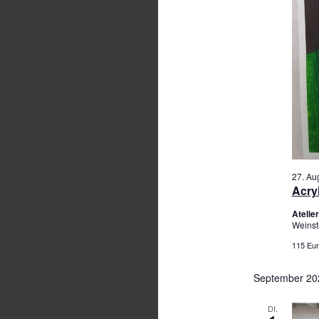
27. Au
Acry
Ateli
Weinst
115 Eur
September 20
DI.