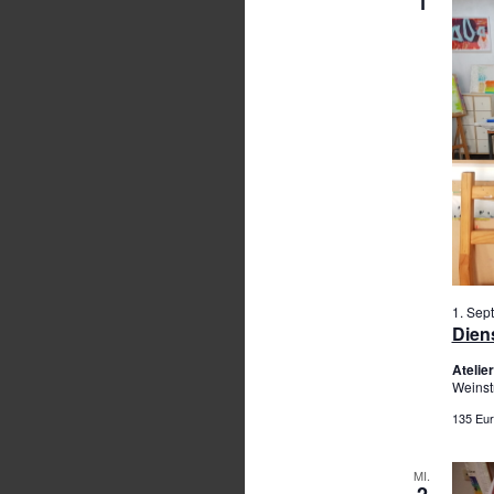
1
1. Sep
Diens
Ateli
Weinst
135 Eur
MI.
2