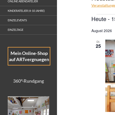
ONLINE ABENDATELIER
Veranstaltung
KINDERATELIER (4-10 JAHRE)
Veransta
Heute
 - 
1
EINZELEVENTS
D
EINZELTAGE
August 2026
a
t
DI.
u
25
m
Mein Online-Shop
w
auf ARTvergnuegen
ä
h
l
360°-Rundgang
e
n
.