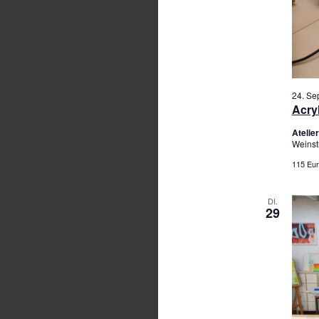
24. Se
Acry
Ateli
Weinst
115 Eur
DI.
29