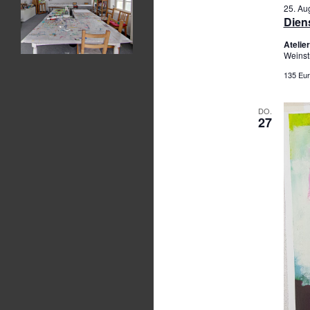
25. Au
Diens
Ateli
Weinst
135 Eur
DO.
27