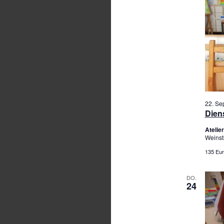
22. Se
Diens
Ateli
Weinst
135 Eur
DO.
24