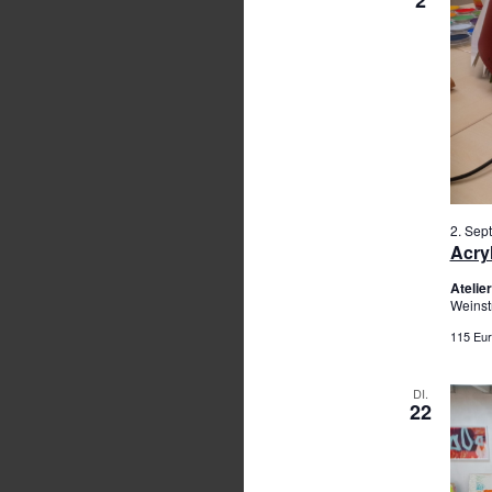
2. Sep
Acry
Ateli
Weinst
115 Eur
DI.
22