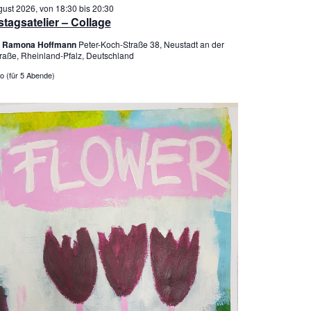
u
i
gust 2026, von 18:30
bis
20:30
c
c
tagsatelier – Collage
h
h
er Ramona Hoffmann
Peter-Koch-Straße 38, Neustadt an der
e
t
raße, Rheinland-Pfalz, Deutschland
u
e
o (für 5 Abende)
n
n
d
-
A
N
n
a
s
v
i
i
c
g
h
a
t
t
e
i
n
o
,
n
N
a