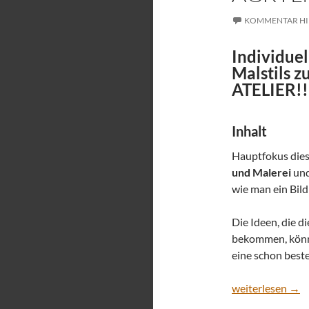
KOMMENTAR HI
Individuel
Malstils z
ATELIER!!
Inhalt
Hauptfokus dies
und Malerei
und
wie man ein Bil
Die Ideen, die d
bekommen, könne
eine schon best
Acrylmalen Onli
weiterlesen
→