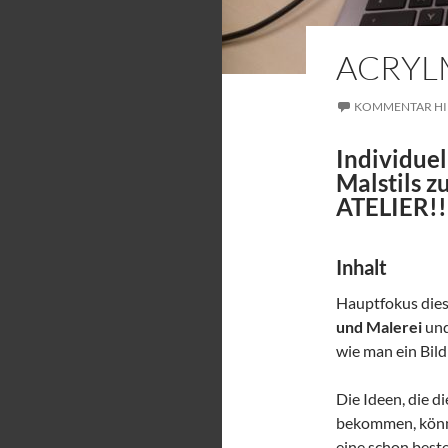
ACRYL
KOMMENTAR HI
Individuel
Malstils z
ATELIER!!
Inhalt
Hauptfokus dies
und Malerei
und
wie man ein Bil
Die Ideen, die d
bekommen, könne
eine schon best