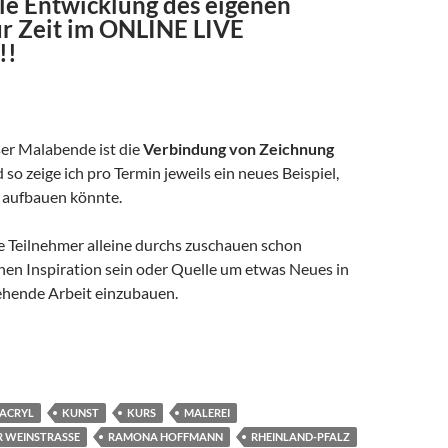
le Entwicklung des eigenen
ur Zeit im ONLINE LIVE
!!
er Malabende ist die
Verbindung von Zeichnung
 so zeige ich pro Termin jeweils ein neues Beispiel,
d aufbauen könnte.
ie Teilnehmer alleine durchs zuschauen schon
n Inspiration sein oder Quelle um etwas Neues in
ehende Arbeit einzubauen.
ne – nn
ACRYL
KUNST
KURS
MALEREI
 WEINSTRASSE
RAMONA HOFFMANN
RHEINLAND-PFALZ