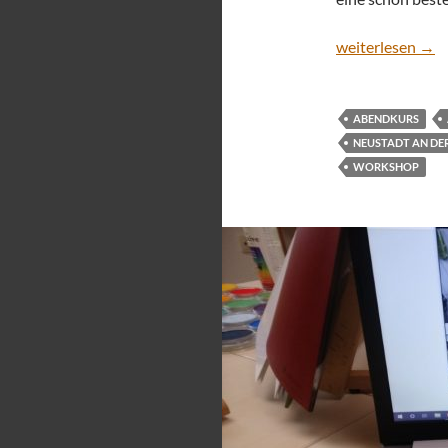
Acrylmalen Onli
weiterlesen
→
ABENDKURS
NEUSTADT AN DER
WORKSHOP