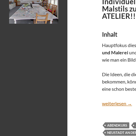
Individuel
Malstils z
ATELIER!!
Inhalt
Hauptfokus dies
und Malerei
und
wie man ein Bil
Die Ideen, die d
bekommen, könne
eine schon best
Acrylmalen Onli
weiterlesen
→
ABENDKURS
NEUSTADT AN DER