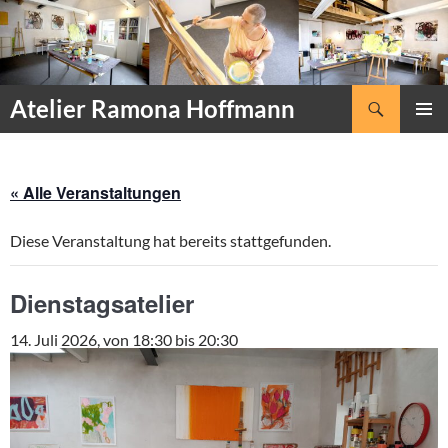
Zum
Inhalt
springen
Suchen
Atelier Ramona Hoffmann
PRIMÄR
MENÜ
« Alle Veranstaltungen
Diese Veranstaltung hat bereits stattgefunden.
Dienstagsatelier
14. Juli 2026, von 18:30
bis
20:30
135 EURO (FÜR 5 ABENDE)