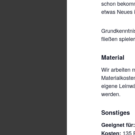
schon bekomme
etwas Neues i
Grundkenntnis
fließen spieler
Material
Wir arbeiten m
Materialkosten
eigene Leinw
werden.
Sonstiges
Geeignet für
135 E
Kosten: