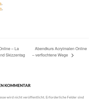
e
,
n
,
nline – La
Abendkurs Acrylmalen Online
und Skizzentag
– verflochtene Wege
NEN KOMMENTAR
sse wird nicht veröffentlicht.
Erforderliche Felder sind