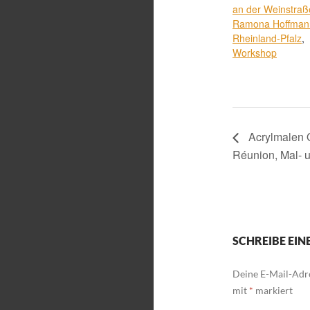
an der Weinstraß
Ramona Hoffman
Rheinland-Pfalz
,
Workshop
Acrylmalen O
Réunion, Mal- 
SCHREIBE EI
Deine E-Mail-Adre
mit
*
markiert