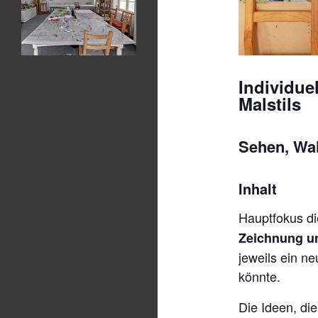
Individue
Malstils
Sehen, Wa
Inhalt
Hauptfokus di
Zeichnung un
jeweils ein n
könnte.
Die Ideen, di