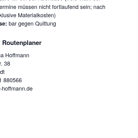
ermine müssen nicht fortlaufend sein; nach
klusive Materialkosten)
bar gegen Quittung
se:
d Routenplaner
na Hoffmann
r. 38
dt
21 880566
-hoffmann.de