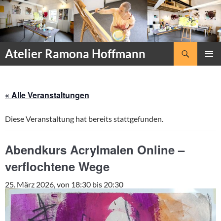
Zum
Inhalt
springen
Suchen
Atelier Ramona Hoffmann
PRIMÄR
MENÜ
« Alle Veranstaltungen
Diese Veranstaltung hat bereits stattgefunden.
Abendkurs Acrylmalen Online –
verflochtene Wege
25. März 2026, von 18:30
bis
20:30
115 EURO (FÜR 5 ABENDE)